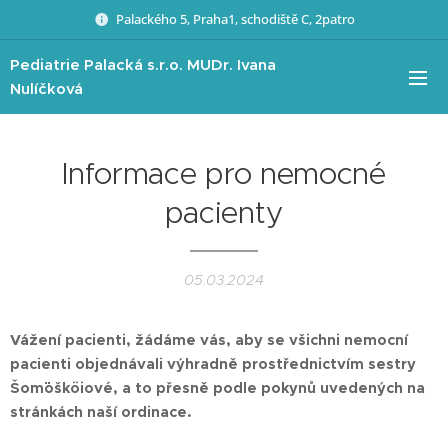
Palackého 5, Praha1, schodiště C, 2patro
Pediatrie
Palacká
s.r.o. MUDr. Ivana
Nulíčková
Informace pro nemocné
pacienty
05.03.2024
Vážení pacienti, žádáme vás, aby se všichni nemocní
pacienti objednávali výhradně prostřednictvím sestry
Šom¨¨¨¨¨¨ošköiové, a to přesně podle pokynů uvedených na
stránkách naší ordinace.