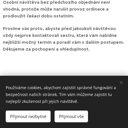
Osobní návštěva bez předchozího objednání není
vhodná, protože může narušit provoz ordinace a
prodloužit čekací dobu ostatním.
Prosíme vás proto, abyste před jakoukoli návštěvou
vždy nejprve kontaktovali sestru, která vám nabídne
nejbližší možný termín a poradí vám s dalším postupem.
Děkujeme za pochopení a ohleduplnost.
Share
Používáme cookies, abychom zajistili správné fungování a
bezpečnost našich stránek. Tím vám můžeme zajistit tu
nejlepší zkušenost při jejich návštěvě.
Přijmout nezbytné
Přijmout vše
Cookies